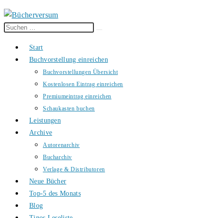
Diese
Suche
Website
starten
Start
durchsuchen
Buchvorstellung einreichen
Buchvorstellungen Übersicht
Kostenlosen Eintrag einreichen
Premiumeintrag einreichen
Schaukasten buchen
Leistungen
Archive
Autorenarchiv
Bucharchiv
Verlage & Distributoren
Neue Bücher
Top-5 des Monats
Blog
Tinos Leseliste