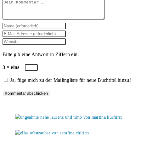
Kommentar
Gib
deinen
Gib
Namen
deine
Gib
oder
E-
deine
Bitte gib eine Antwort in Ziffern ein:
Benutzernamen
Mail-
Website-
zum
Adresse
URL
3 × eins =
Kommentieren
zum
ein
Ja, füge mich zu der Mailingliste für neue Buchtitel hinzu!
ein
Kommentieren
(optional)
ein