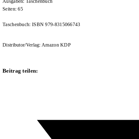
Ausgaben: Taschenbuch
Seiten: 65
Taschenbuch: ISBN 979-8315066743
Distributor/Verlag: Amazon KDP
Diesen
Beitrag teilen:
Inhalt
Öffnet
teilen
in
einem
neuen
Fenster