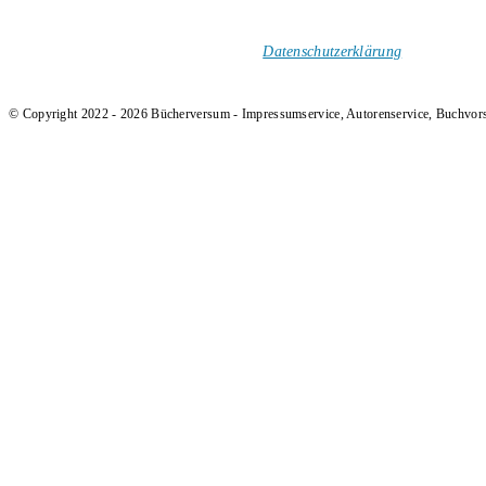
1-Mal im Monat neue tolle Buchtitel, Interviews, Neuigkeiten
und Rezensionen in deinen Posteingang.
Ich versende keinen Spam!
Datenschutzerklärung
.
© Copyright 2022 - 2026 Bücherversum - Impressumservice, Autorenservice, Buchvor