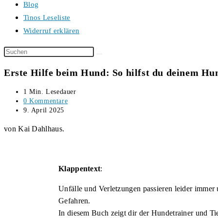
Blog
Tinos Leseliste
Widerruf erklären
Diese
Website
Erste Hilfe beim Hund: So hilfst du deinem Hun
durchsuchen
Lesedauer:
1 Min. Lesedauer
Beitrags-
0 Kommentare
Kommentare:
Beitrag
9. April 2025
veröffentlicht:
von Kai Dahlhaus.
Klappentext
:
Unfälle und Verletzungen passieren leider immer 
Gefahren.
In diesem Buch zeigt dir der Hundetrainer und Ti