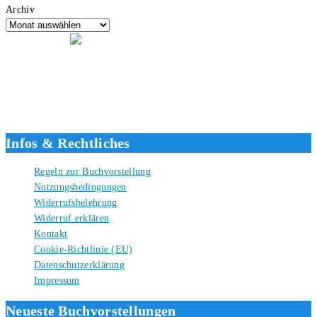
Archiv
Hallo, ich bin Tino, der Seitenbetreiber von buecherversum.de und
verlagsunabhängiger Autor seit 2012. Ich bin froh, dass du den Weg
hierher gefunden hast und freue mich auf eine gute Zusammenarbeit.
Liebe Grüße und gute Bücher für die Zukunft, dein Tino.
Infos & Rechtliches
Regeln zur Buchvorstellung
Nutzungsbedingungen
Widerrufsbelehrung
Widerruf erklären
Kontakt
Cookie-Richtlinie (EU)
Datenschutzerklärung
Impressum
Neueste Buchvorstellungen