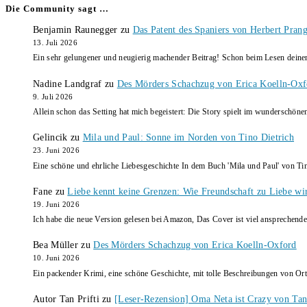
Die Community sagt …
Benjamin Raunegger
zu
Das Patent des Spaniers von Herbert Pran
13. Juli 2026
Ein sehr gelungener und neugierig machender Beitrag! Schon beim Lesen dein
Nadine Landgraf
zu
Des Mörders Schachzug von Erica Koelln-Oxf
9. Juli 2026
Allein schon das Setting hat mich begeistert: Die Story spielt im wunderschö
Gelincik
zu
Mila und Paul: Sonne im Norden von Tino Dietrich
23. Juni 2026
Eine schöne und ehrliche Liebesgeschichte In dem Buch 'Mila und Paul' von Ti
Fane
zu
Liebe kennt keine Grenzen: Wie Freundschaft zu Liebe wi
19. Juni 2026
Ich habe die neue Version gelesen bei Amazon, Das Cover ist viel ansprechende
Bea Müller
zu
Des Mörders Schachzug von Erica Koelln-Oxford
10. Juni 2026
Ein packender Krimi, eine schöne Geschichte, mit tolle Beschreibungen von Ort
Autor Tan Prifti
zu
[Leser-Rezension] Oma Neta ist Crazy von Tan 