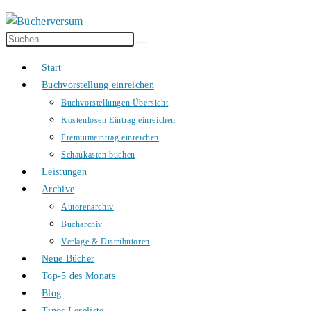
Diese
Suche
Website
starten
Start
durchsuchen
Buchvorstellung einreichen
Buchvorstellungen Übersicht
Kostenlosen Eintrag einreichen
Premiumeintrag einreichen
Schaukasten buchen
Leistungen
Archive
Autorenarchiv
Bucharchiv
Verlage & Distributoren
Neue Bücher
Top-5 des Monats
Blog
Tinos Leseliste