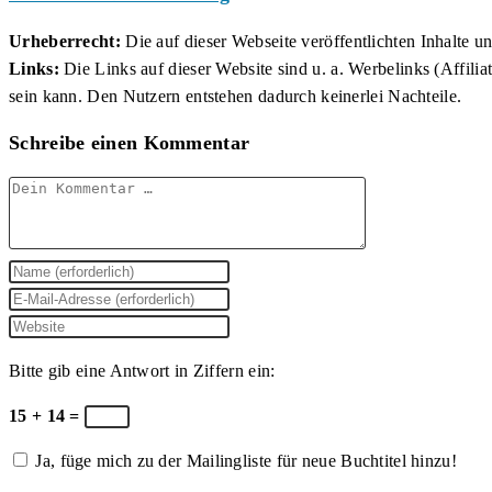
Urheberrecht:
Die auf dieser Webseite veröffentlichten Inhalte 
Links:
Die Links auf dieser Website sind u. a. Werbelinks (Affilia
sein kann. Den Nutzern entstehen dadurch keinerlei Nachteile.
Schreibe einen Kommentar
Kommentar
Gib
deinen
Gib
Namen
deine
Gib
oder
E-
deine
Bitte gib eine Antwort in Ziffern ein:
Benutzernamen
Mail-
Website-
zum
Adresse
URL
15 + 14 =
Kommentieren
zum
ein
Ja, füge mich zu der Mailingliste für neue Buchtitel hinzu!
ein
Kommentieren
(optional)
ein