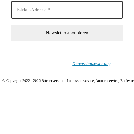
1-Mal im Monat neue tolle Buchtitel, Interviews, Neuigkeiten
und Rezensionen in deinen Posteingang.
Ich versende keinen Spam!
Datenschutzerklärung
.
© Copyright 2022 - 2026 Bücherversum - Impressumservice, Autorenservice, Buchvor