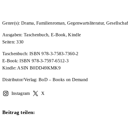
Genre(s): Drama, Familienroman, Gegenwartsliteratur, Gesellscha
Ausgaben: Taschenbuch, E-Book, Kindle
Seiten: 330
Taschenbuch: ISBN 978-3-7583-7360-2
E-Book: ISBN 978-3-7597-6512-3
Kindle: ASIN B0DD49KMK9
Distributor/Verlag: BoD – Books on Demand
Instagram
X
Diesen
Beitrag teilen:
Inhalt
Öffnet
teilen