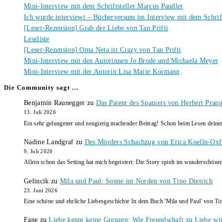
Mini-Interview mit dem Schriftsteller Marcus Paudler
Ich wurde interviewt – Bücherversum im Interview mit dem Schrift
[Leser-Rezension] Grab der Liebe von Tan Prifti
Leseliste
[Leser-Rezension] Oma Neta ist Crazy von Tan Prifti
Mini-Interview mit den Autorinnen Jo Brode und Michaela Meyer
Mini-Interview mit der Autorin Lisa Marie Kormann
Die Community sagt …
Benjamin Raunegger
zu
Das Patent des Spaniers von Herbert Pran
13. Juli 2026
Ein sehr gelungener und neugierig machender Beitrag! Schon beim Lesen dein
Nadine Landgraf
zu
Des Mörders Schachzug von Erica Koelln-Oxf
9. Juli 2026
Allein schon das Setting hat mich begeistert: Die Story spielt im wunderschö
Gelincik
zu
Mila und Paul: Sonne im Norden von Tino Dietrich
23. Juni 2026
Eine schöne und ehrliche Liebesgeschichte In dem Buch 'Mila und Paul' von Ti
Fane
zu
Liebe kennt keine Grenzen: Wie Freundschaft zu Liebe wi