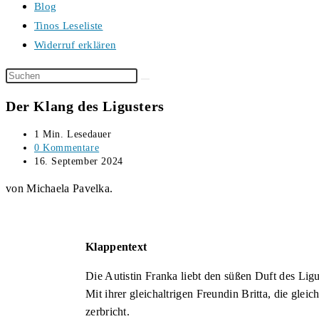
Blog
Tinos Leseliste
Widerruf erklären
Diese
Website
Der Klang des Ligusters
durchsuchen
Lesedauer:
1 Min. Lesedauer
Beitrags-
0 Kommentare
Kommentare:
Beitrag
16. September 2024
veröffentlicht:
von Michaela Pavelka.
Klappentext
Die Autistin Franka liebt den süßen Duft des Lig
Mit ihrer gleichaltrigen Freundin Britta, die gleic
zerbricht.