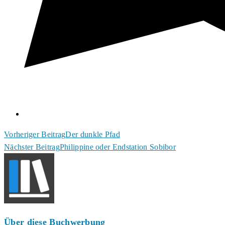
Weitere
Vorheriger Beitrag
Der dunkle Pfad
Nächster Beitrag
Philippine oder Endstation Sobibor
Artikel
ansehen
Über diese Buchwerbung