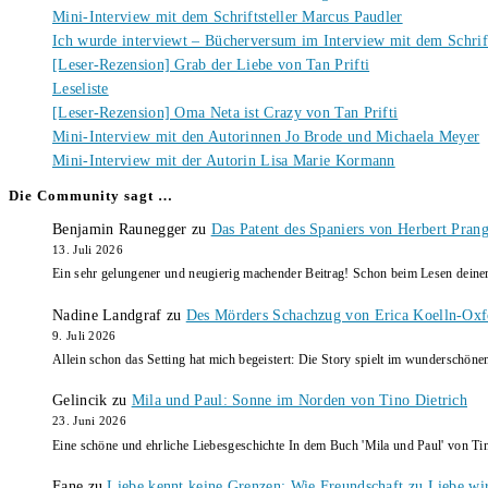
Mini-Interview mit dem Schriftsteller Marcus Paudler
Ich wurde interviewt – Bücherversum im Interview mit dem Schrift
[Leser-Rezension] Grab der Liebe von Tan Prifti
Leseliste
[Leser-Rezension] Oma Neta ist Crazy von Tan Prifti
Mini-Interview mit den Autorinnen Jo Brode und Michaela Meyer
Mini-Interview mit der Autorin Lisa Marie Kormann
Die Community sagt …
Benjamin Raunegger
zu
Das Patent des Spaniers von Herbert Pran
13. Juli 2026
Ein sehr gelungener und neugierig machender Beitrag! Schon beim Lesen dein
Nadine Landgraf
zu
Des Mörders Schachzug von Erica Koelln-Oxf
9. Juli 2026
Allein schon das Setting hat mich begeistert: Die Story spielt im wunderschö
Gelincik
zu
Mila und Paul: Sonne im Norden von Tino Dietrich
23. Juni 2026
Eine schöne und ehrliche Liebesgeschichte In dem Buch 'Mila und Paul' von Ti
Fane
zu
Liebe kennt keine Grenzen: Wie Freundschaft zu Liebe wi