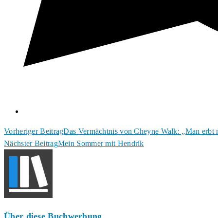
Weitere
Vorheriger Beitrag
Das Vermächtnis von Cheyne Walk: „Man erbt n
Nächster Beitrag
Mein Sommer mit Hendrik
Artikel
ansehen
Über diese Buchwerbung