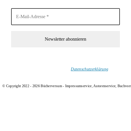
1-Mal im Monat neue tolle Buchtitel, Interviews, Neuigkeiten
und Rezensionen in deinen Posteingang.
Ich versende keinen Spam!
Datenschutzerklärung
.
© Copyright 2022 - 2026 Bücherversum - Impressumservice, Autorenservice, Buchvor