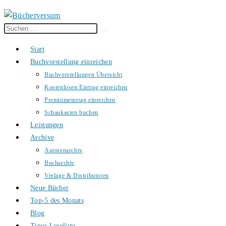
Diese
Suche
Website
starten
Start
durchsuchen
Buchvorstellung einreichen
Buchvorstellungen Übersicht
Kostenlosen Eintrag einreichen
Premiumeintrag einreichen
Schaukasten buchen
Leistungen
Archive
Autorenarchiv
Bucharchiv
Verlage & Distributoren
Neue Bücher
Top-5 des Monats
Blog
Tinos Leseliste