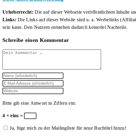
Urheberrecht:
Die auf dieser Webseite veröffentlichten Inhalte 
Links:
Die Links auf dieser Website sind u. a. Werbelinks (Affilia
sein kann. Den Nutzern entstehen dadurch keinerlei Nachteile.
Schreibe einen Kommentar
Kommentar
Gib
deinen
Gib
Namen
deine
Gib
oder
E-
deine
Bitte gib eine Antwort in Ziffern ein:
Benutzernamen
Mail-
Website-
zum
Adresse
URL
4 × eins =
Kommentieren
zum
ein
Ja, füge mich zu der Mailingliste für neue Buchtitel hinzu!
ein
Kommentieren
(optional)
ein