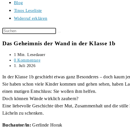
Blog
Tinos Leseliste
Widerruf erklären
Diese
Website
Das Geheimnis der Wand in der KIasse 1b
durchsuchen
Lesedauer:
1 Min. Lesedauer
Beitrags-
0 Kommentare
Kommentare:
Beitrag
1. Juli 2026
veröffentlicht:
In der Klasse 1b geschieht etwas ganz Besonderes – doch kaum je
Sie haben schon viele Kinder kommen und gehen sehen, haben Lache
einen mutigen Entschluss: Sie wollen ihm helfen.
Doch können Wände wirklich zaubern?
Eine liebevolle Geschichte über Mut, Zusammenhalt und die stille
Lächeln zu schenken.
Buchautor/in:
Gerlinde Horak