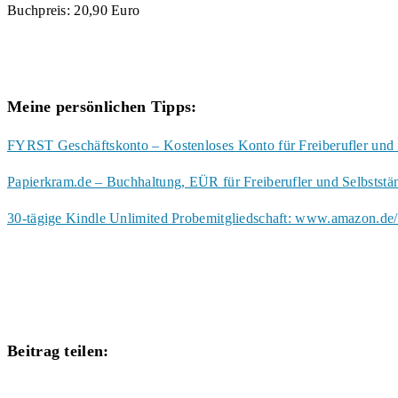
Buchpreis: 20,90 Euro
Meine persönlichen Tipps:
FYRST Geschäftskonto – Kostenloses Konto für Freiberufler und 
Papierkram.de – Buchhaltung, EÜR für Freiberufler und Selbstst
30-tägige Kindle Unlimited Probemitgliedschaft: www.amazon.de/
Diesen
Beitrag teilen:
Inhalt
Öffnet
teilen