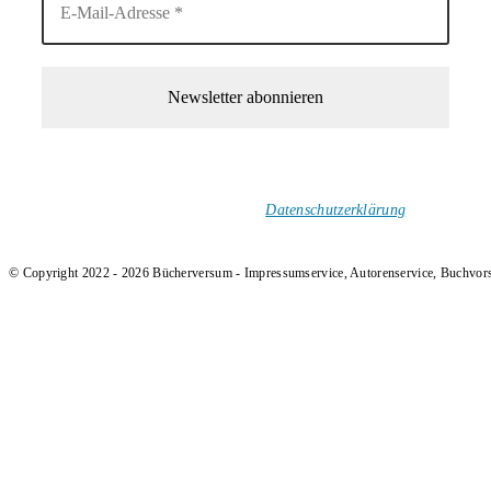
1-Mal im Monat neue tolle Buchtitel, Interviews, Neuigkeiten
und Rezensionen in deinen Posteingang.
Ich versende keinen Spam!
Datenschutzerklärung
.
© Copyright 2022 - 2026 Bücherversum - Impressumservice, Autorenservice, Buchvor