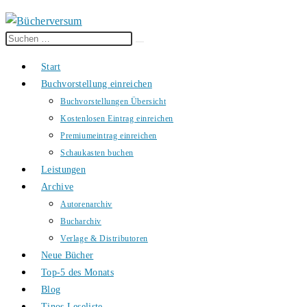
Diese
Suche
Website
starten
Start
durchsuchen
Buchvorstellung einreichen
Buchvorstellungen Übersicht
Kostenlosen Eintrag einreichen
Premiumeintrag einreichen
Schaukasten buchen
Leistungen
Archive
Autorenarchiv
Bucharchiv
Verlage & Distributoren
Neue Bücher
Top-5 des Monats
Blog
Tinos Leseliste