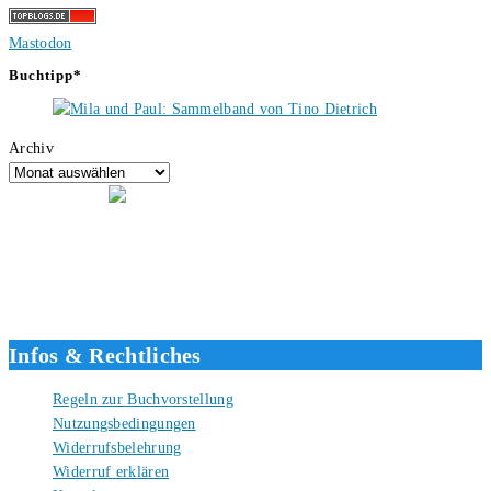
Mastodon
Buchtipp*
Archiv
Hallo, ich bin Tino, der Seitenbetreiber von buecherversum.de und
verlagsunabhängiger Autor seit 2012. Ich bin froh, dass du den Weg
hierher gefunden hast und freue mich auf eine gute Zusammenarbeit.
Liebe Grüße und gute Bücher für die Zukunft, dein Tino.
Infos & Rechtliches
Regeln zur Buchvorstellung
Nutzungsbedingungen
Widerrufsbelehrung
Widerruf erklären