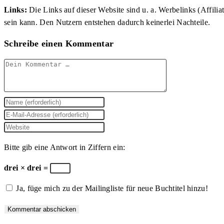
Links:
Die Links auf dieser Website sind u. a. Werbelinks (Affilia
sein kann. Den Nutzern entstehen dadurch keinerlei Nachteile.
Schreibe einen Kommentar
Kommentar
Gib
deinen
Gib
Namen
deine
Gib
oder
E-
deine
Bitte gib eine Antwort in Ziffern ein:
Benutzernamen
Mail-
Website-
zum
Adresse
URL
drei × drei =
Kommentieren
zum
ein
Ja, füge mich zu der Mailingliste für neue Buchtitel hinzu!
ein
Kommentieren
(optional)
ein