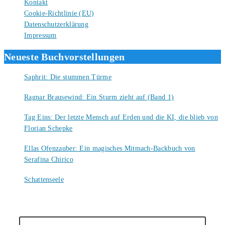
Kontakt
Cookie-Richtlinie (EU)
Datenschutzerklärung
Impressum
Neueste Buchvorstellungen
Saphrit: Die stummen Türme
6. August 2026
Ragnar Brausewind: Ein Sturm zieht auf (Band 1)
6. August 2026
Tag Eins: Der letzte Mensch auf Erden und die KI, die blieb von
Florian Schepke
5. August 2026
Ellas Ofenzauber: Ein magisches Mitmach-Backbuch von
Serafina Chirico
4. August 2026
Schattenseele
4. August 2026