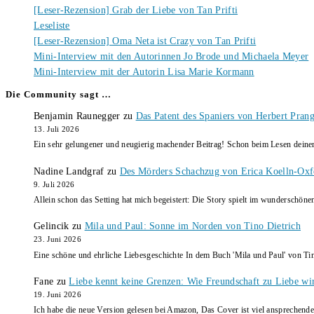
[Leser-Rezension] Grab der Liebe von Tan Prifti
Leseliste
[Leser-Rezension] Oma Neta ist Crazy von Tan Prifti
Mini-Interview mit den Autorinnen Jo Brode und Michaela Meyer
Mini-Interview mit der Autorin Lisa Marie Kormann
Die Community sagt …
Benjamin Raunegger
zu
Das Patent des Spaniers von Herbert Pran
13. Juli 2026
Ein sehr gelungener und neugierig machender Beitrag! Schon beim Lesen dein
Nadine Landgraf
zu
Des Mörders Schachzug von Erica Koelln-Oxf
9. Juli 2026
Allein schon das Setting hat mich begeistert: Die Story spielt im wunderschö
Gelincik
zu
Mila und Paul: Sonne im Norden von Tino Dietrich
23. Juni 2026
Eine schöne und ehrliche Liebesgeschichte In dem Buch 'Mila und Paul' von Ti
Fane
zu
Liebe kennt keine Grenzen: Wie Freundschaft zu Liebe wi
19. Juni 2026
Ich habe die neue Version gelesen bei Amazon, Das Cover ist viel ansprechende