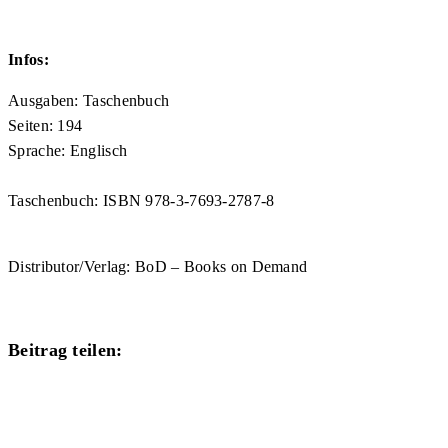
Infos:
Ausgaben: Taschenbuch
Seiten: 194
Sprache: Englisch
Taschenbuch: ISBN 978-3-7693-2787-8
Distributor/Verlag: BoD – Books on Demand
Diesen
Beitrag teilen:
Inhalt
Öffnet
teilen
in
einem