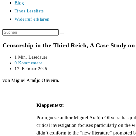
Blog
Tinos Leseliste
Widerruf erklären
Diese
Website
Censorship in the Third Reich, A Case Study on
durchsuchen
Lesedauer:
1 Min. Lesedauer
Beitrags-
0 Kommentare
Kommentare:
Beitrag
17. Februar 2025
veröffentlicht:
von Miguel Araújo Oliveira.
Klappentext
:
Portuguese author Miguel Araújo Oliveira has publ
critical investigation focuses particularly on th
didn’t conform to the “new literature” promoted