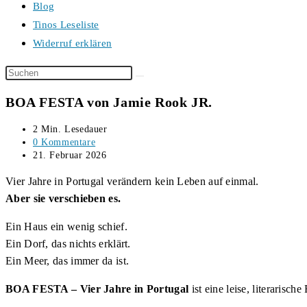
Blog
Tinos Leseliste
Widerruf erklären
Diese
Website
BOA FESTA von Jamie Rook JR.
durchsuchen
Lesedauer:
2 Min. Lesedauer
Beitrags-
0 Kommentare
Kommentare:
Beitrag
21. Februar 2026
veröffentlicht:
Vier Jahre in Portugal verändern kein Leben auf einmal.
Aber sie verschieben es.
Ein Haus ein wenig schief.
Ein Dorf, das nichts erklärt.
Ein Meer, das immer da ist.
BOA FESTA – Vier Jahre in Portugal
ist eine leise, literaris