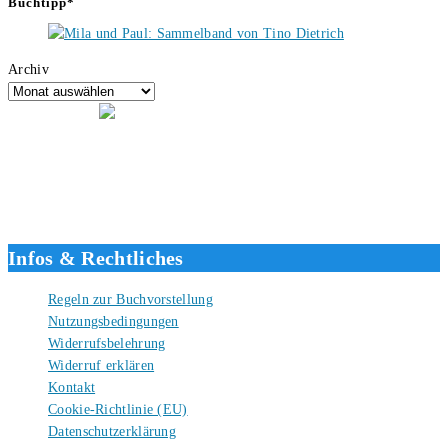
Buchtipp*
Archiv
Hallo, ich bin Tino, der Seitenbetreiber von buecherversum.de und
verlagsunabhängiger Autor seit 2012. Ich bin froh, dass du den Weg
hierher gefunden hast und freue mich auf eine gute Zusammenarbeit.
Liebe Grüße und gute Bücher für die Zukunft, dein Tino.
Infos & Rechtliches
Regeln zur Buchvorstellung
Nutzungsbedingungen
Widerrufsbelehrung
Widerruf erklären
Kontakt
Cookie-Richtlinie (EU)
Datenschutzerklärung