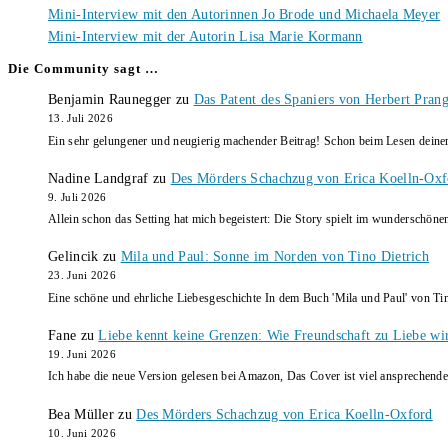
Mini-Interview mit den Autorinnen Jo Brode und Michaela Meyer
Mini-Interview mit der Autorin Lisa Marie Kormann
Die Community sagt …
Benjamin Raunegger
zu
Das Patent des Spaniers von Herbert Pran
13. Juli 2026
Ein sehr gelungener und neugierig machender Beitrag! Schon beim Lesen dein
Nadine Landgraf
zu
Des Mörders Schachzug von Erica Koelln-Oxf
9. Juli 2026
Allein schon das Setting hat mich begeistert: Die Story spielt im wunderschö
Gelincik
zu
Mila und Paul: Sonne im Norden von Tino Dietrich
23. Juni 2026
Eine schöne und ehrliche Liebesgeschichte In dem Buch 'Mila und Paul' von Ti
Fane
zu
Liebe kennt keine Grenzen: Wie Freundschaft zu Liebe wi
19. Juni 2026
Ich habe die neue Version gelesen bei Amazon, Das Cover ist viel ansprechende
Bea Müller
zu
Des Mörders Schachzug von Erica Koelln-Oxford
10. Juni 2026