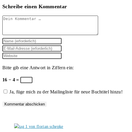
Schreibe einen Kommentar
Kommentar
Gib
deinen
Gib
Namen
deine
Gib
oder
E-
deine
Bitte gib eine Antwort in Ziffern ein:
Benutzernamen
Mail-
Website-
zum
Adresse
URL
16 − 4 =
Kommentieren
zum
ein
Ja, füge mich zu der Mailingliste für neue Buchtitel hinzu!
ein
Kommentieren
(optional)
ein