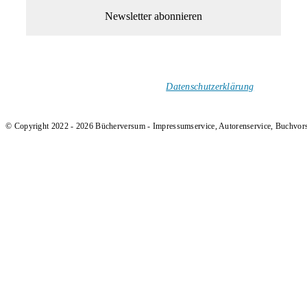
1-Mal im Monat neue tolle Buchtitel, Interviews, Neuigkeiten
und Rezensionen in deinen Posteingang.
Ich versende keinen Spam!
Datenschutzerklärung
.
© Copyright 2022 - 2026 Bücherversum - Impressumservice, Autorenservice, Buchvor