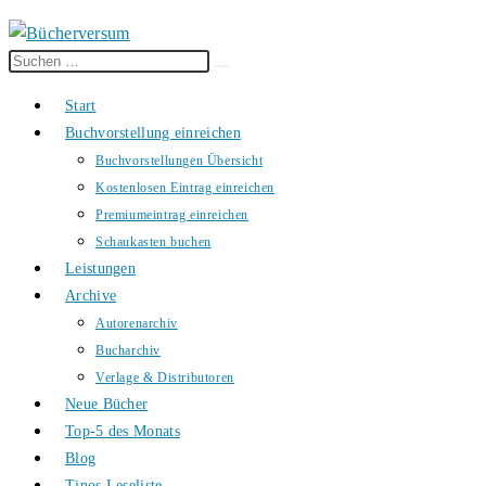
Diese
Suche
Website
starten
Start
durchsuchen
Buchvorstellung einreichen
Buchvorstellungen Übersicht
Kostenlosen Eintrag einreichen
Premiumeintrag einreichen
Schaukasten buchen
Leistungen
Archive
Autorenarchiv
Bucharchiv
Verlage & Distributoren
Neue Bücher
Top-5 des Monats
Blog
Tinos Leseliste