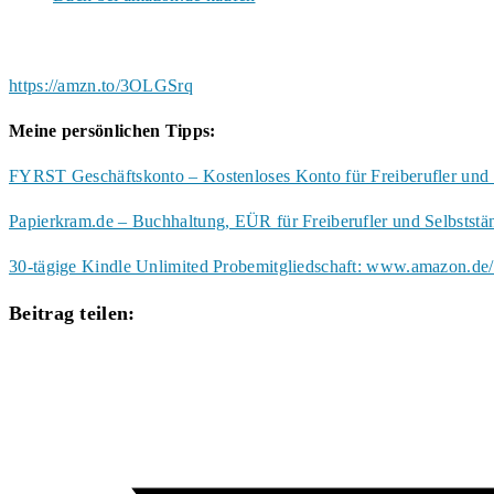
https://amzn.to/3OLGSrq
Meine persönlichen Tipps:
FYRST Geschäftskonto – Kostenloses Konto für Freiberufler und 
Papierkram.de – Buchhaltung, EÜR für Freiberufler und Selbstst
30-tägige Kindle Unlimited Probemitgliedschaft: www.amazon.de/
Diesen
Beitrag teilen:
Inhalt
Öffnet
teilen
in
einem
neuen
Fenster